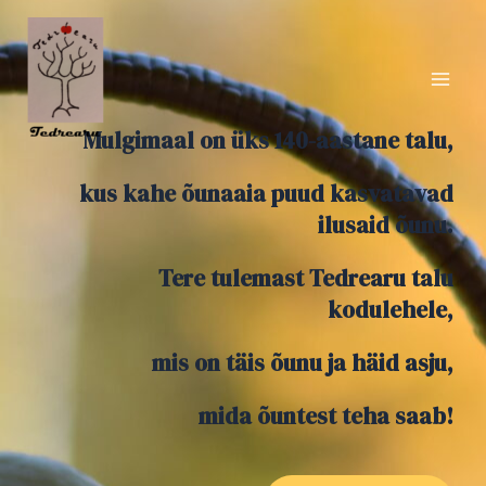
Mulgimaal on üks 140-aastane talu,
kus kahe õunaaia puud kasvatavad
ilusaid õunu.
Tere tulemast Tedrearu talu
kodulehele,
mis on täis õunu ja häid asju,
mida õuntest teha saab!